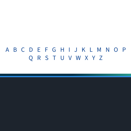
LAID-OFF – Traduction française
A
B
C
D
E
F
G
H
I
J
K
L
M
N
O
P
Q
R
S
T
U
V
W
X
Y
Z