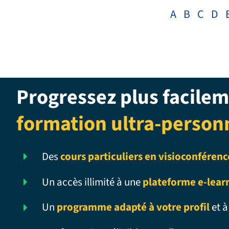
A
B
C
D
Progressez plus facilem
formation ultra-person
Des
cours particuliers en visioconférenc
Un accès illimité à une
plateforme e-lear
Un
programme adapté à votre profil
et à