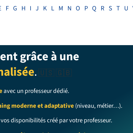
E
F
G
H
I
J
K
L
M
N
O
P
Q
R
S
T
U
ent grâce à une
nalisée
.
🇺🇸 🇬🇧
e
avec un professeur dédié.
ning moderne et adaptative
(niveau, métier…).
 vos disponibilités créé par votre professeur.