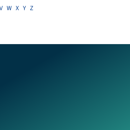
V
W
X
Y
Z