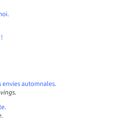
moi.
 !
s envies automnales.
avings.
te.
e.