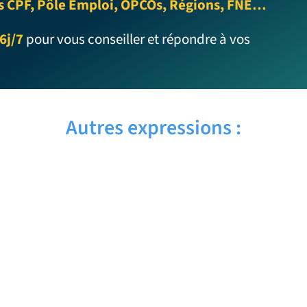
s CPF, Pôle Emploi, OPCOs, Régions, FNE…
6j/7
pour vous conseiller et répondre à vos
Autres expressions :
ASSAULT AND BATTERY – Traduction
française