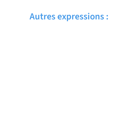
Autres expressions :
BANK STATEMENT – Traduction française
BANK HOLIDAY – Traduction française
BANK ACCOUNT – Traduction française