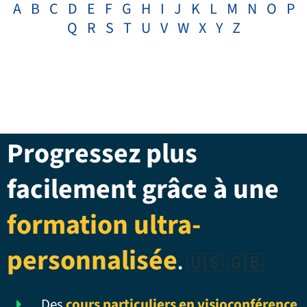
A
B
C
D
E
F
G
H
I
J
K
L
M
N
O
P
Q
R
S
T
U
V
W
X
Y
Z
Progressez plus
facilement grâce à une
formation ultra-
personnalisée
.
🇺🇸 🇬🇧
Des
cours particuliers en visioconférence