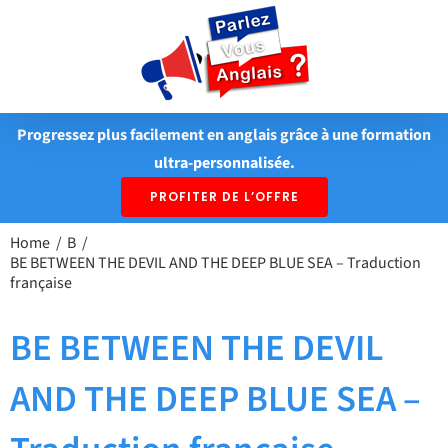
Passer
au
contenu
Progressez plus facilement en anglais grâce à une formation
ultra-personnalisée.
PROFITER DE L’OFFRE
Home
B
BE BETWEEN THE DEVIL AND THE DEEP BLUE SEA – Traduction
française
BE BETWEEN THE DEVIL
AND THE DEEP BLUE SEA –