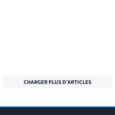
BAD GIRL – Traduction française
BAD GAL – Traduction française
BAD BOY – Traduction française
CHARGER PLUS D’ARTICLES