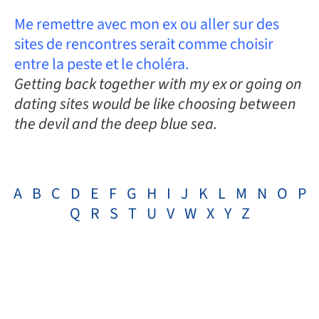
Me remettre avec mon ex ou aller sur des
sites de rencontres serait comme choisir
entre la peste et le choléra.
Getting back together with my ex or going on
dating sites would be like choosing between
the devil and the deep blue sea.
A
B
C
D
E
F
G
H
I
J
K
L
M
N
O
P
Q
R
S
T
U
V
W
X
Y
Z