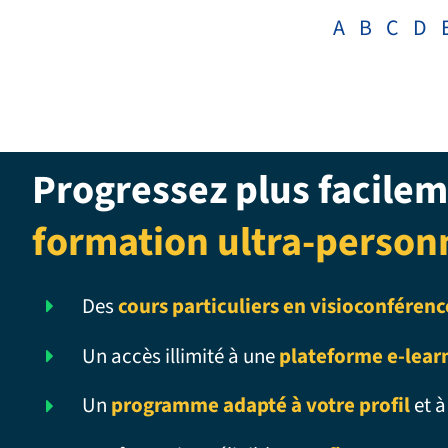
A
B
C
D
Progressez plus facilem
formation ultra-person
Des
cours particuliers en visioconférenc
Un accès illimité à une
plateforme e-lear
Un
programme adapté à votre profil
et à