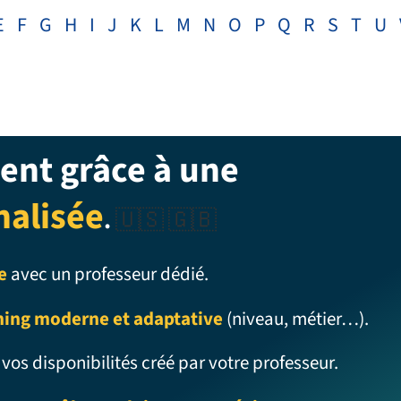
E
F
G
H
I
J
K
L
M
N
O
P
Q
R
S
T
U
ent grâce à une
nalisée
.
🇺🇸 🇬🇧
e
avec un professeur dédié.
ning moderne et adaptative
(niveau, métier…).
 vos disponibilités créé par votre professeur.