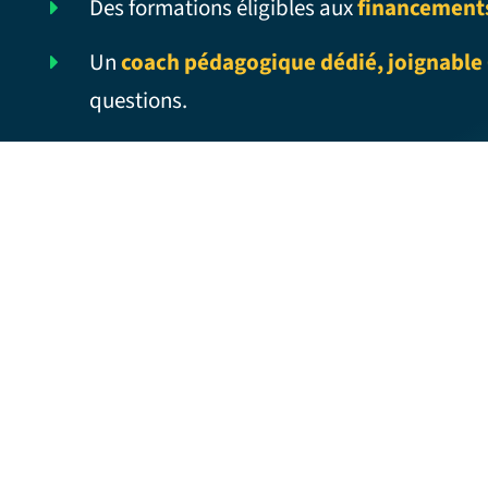
Des formations éligibles aux
financement
Un
coach pédagogique dédié, joignable 
questions.
CAN’T BREATHE – Traduction française
CAN YOU HANDLE IT – Traduction
française