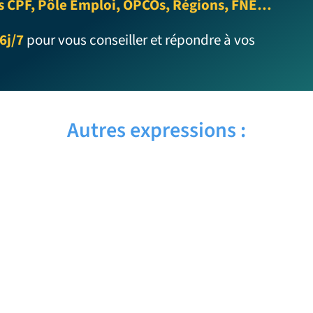
s CPF, Pôle Emploi, OPCOs, Régions, FNE…
6j/7
pour vous conseiller et répondre à vos
Autres expressions :
CAN YOU STEP ASIDE – Traduction
française
CAN YOU DIG IT – Traduction française