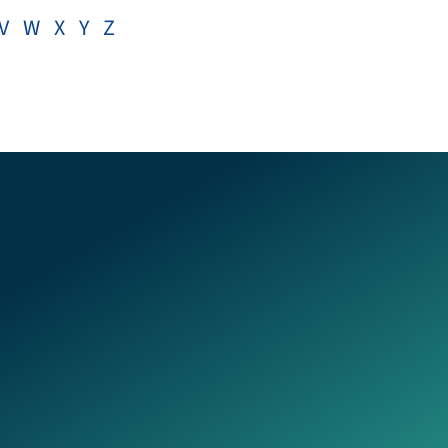
V
W
X
Y
Z