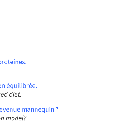
protéines.
on équilibrée.
ed diet.
s devenue mannequin ?
ion model?