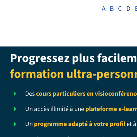
A
B
C
D
Progressez plus facilem
formation ultra-person
Des
cours particuliers en visioconférenc
Un accès illimité à une
plateforme e-lear
Un
programme adapté à votre profil
et à