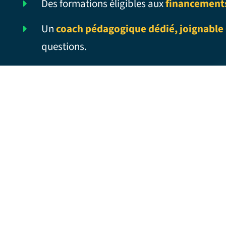
Des formations éligibles aux
financement
Un
coach pédagogique dédié, joignable 
questions.
ADD FUNDS – Traduction française
AD INFINITUM – Traduction française