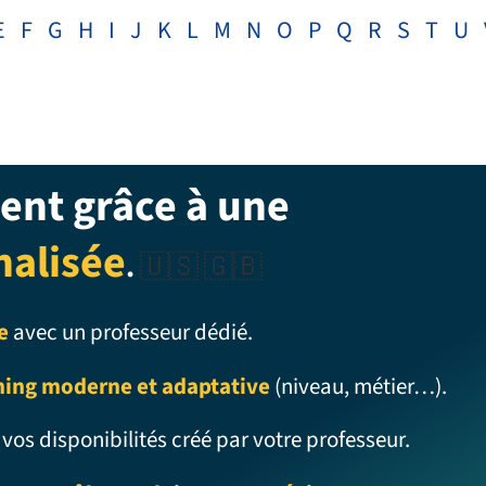
E
F
G
H
I
J
K
L
M
N
O
P
Q
R
S
T
U
ent grâce à une
nalisée
.
🇺🇸 🇬🇧
e
avec un professeur dédié.
ning moderne et adaptative
(niveau, métier…).
 vos disponibilités créé par votre professeur.