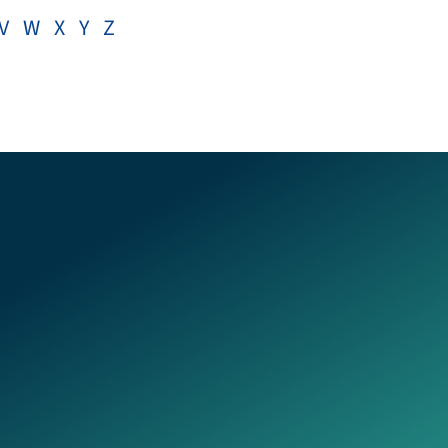
V
W
X
Y
Z