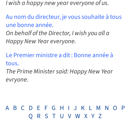
I wish a happy new year everyone of us.
Au nom du directeur, je vous souhaite à tous
une bonne année.
On behalf of the Director, I wish you all a
Happy New Year everyone.
Le Premier ministre a dit : Bonne année à
tous.
The Prime Minister said: Happy New Year
evryone.
A
B
C
D
E
F
G
H
I
J
K
L
M
N
O
P
Q
R
S
T
U
V
W
X
Y
Z