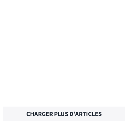
HELLO AGAIN – Traduction française
HELL YES – Traduction française
HELL YEAH – Traduction française
CHARGER PLUS D’ARTICLES