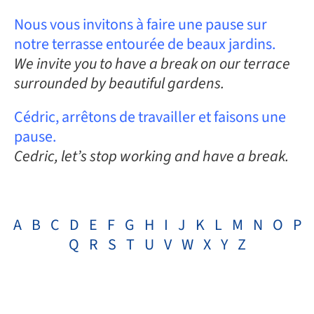
Nous vous invitons à faire une pause sur
notre terrasse entourée de beaux jardins.
We invite you to have a break on our terrace
surrounded by beautiful gardens.
Cédric, arrêtons de travailler et faisons une
pause.
Cedric, let’s stop working and have a break.
A
B
C
D
E
F
G
H
I
J
K
L
M
N
O
P
Q
R
S
T
U
V
W
X
Y
Z