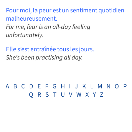
Pour moi, la peur est un sentiment quotidien
malheureusement.
For me, fear is an all-day feeling
unfortunately.
Elle s’est entraînée tous les jours.
She’s been practising all day.
A
B
C
D
E
F
G
H
I
J
K
L
M
N
O
P
Q
R
S
T
U
V
W
X
Y
Z