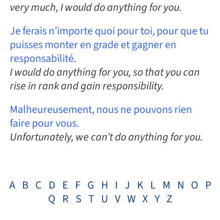
very much, I would do anything for you.
Je ferais n’importe quoi pour toi, pour que tu
puisses monter en grade et gagner en
responsabilité.
I would do anything for you, so that you can
rise in rank and gain responsibility.
Malheureusement, nous ne pouvons rien
faire pour vous.
Unfortunately, we can’t do anything for you.
A
B
C
D
E
F
G
H
I
J
K
L
M
N
O
P
Q
R
S
T
U
V
W
X
Y
Z