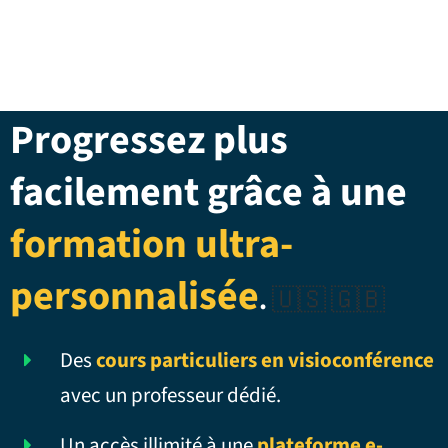
Progressez plus
facilement grâce à une
formation ultra-
personnalisée
.
🇺🇸 🇬🇧
Des
cours particuliers en visioconférence
avec un professeur dédié.
Un accès illimité à une
plateforme e-