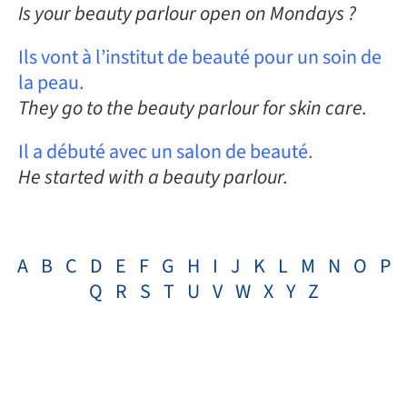
Is your beauty parlour open on Mondays ?
Ils vont à l’institut de beauté pour un soin de
la peau.
They go to the beauty parlour for skin care.
Il a débuté avec un salon de beauté.
He started with a beauty parlour.
A
B
C
D
E
F
G
H
I
J
K
L
M
N
O
P
Q
R
S
T
U
V
W
X
Y
Z