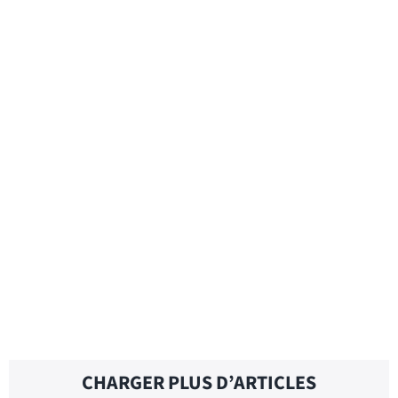
BUSINESS TRIP – Traduction française
BUSINESS IS BUSINESS – Traduction
française
BUSINESS ETHICS – Traduction française
CHARGER PLUS D’ARTICLES