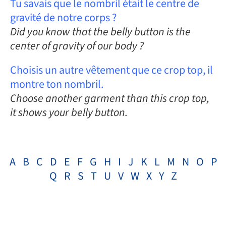
Tu savais que le nombril était le centre de
gravité de notre corps ?
Did you know that the belly button is the
center of gravity of our body ?
Choisis un autre vêtement que ce crop top, il
montre ton nombril.
Choose another garment than this crop top,
it shows your belly button.
A
B
C
D
E
F
G
H
I
J
K
L
M
N
O
P
Q
R
S
T
U
V
W
X
Y
Z