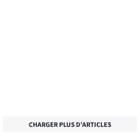
BE ON THE BALL – Traduction française
BE ON CLOUD NINE – Traduction française
BE ON A ROLL – Traduction française
CHARGER PLUS D’ARTICLES