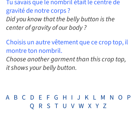
Tu savais que le nombril était le centre de
gravité de notre corps ?
Did you know that the belly button is the
center of gravity of our body ?
Choisis un autre vêtement que ce crop top, il
montre ton nombril.
Choose another garment than this crop top,
it shows your belly button.
A
B
C
D
E
F
G
H
I
J
K
L
M
N
O
P
Q
R
S
T
U
V
W
X
Y
Z