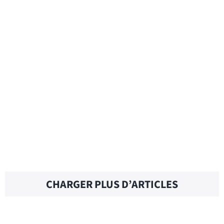
BE DISCREET – Traduction française
BE COOL – Traduction française
BE COMPLACENT – Traduction française
CHARGER PLUS D’ARTICLES