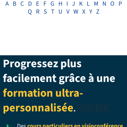
A
B
C
D
E
F
G
H
I
J
K
L
M
N
O
P
Q
R
S
T
U
V
W
X
Y
Z
Progressez plus
facilement grâce à une
formation ultra-
personnalisée
.
🇺🇸 🇬🇧
Des
cours particuliers en visioconférence