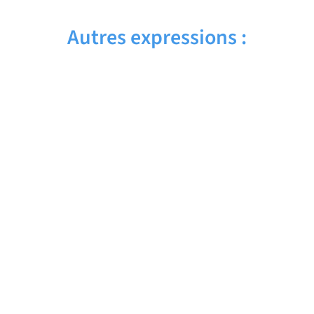
Autres expressions :
BY THE WAY – Traduction française
BY THE SEA – Traduction française
BY THE END OF THE DAY – Traduction
française