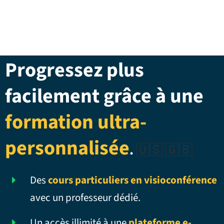
Progressez plus
facilement grâce à une
formation ultra-
personnalisée
.
🇺🇸 🇬🇧
Des
cours particuliers en visioconférence
avec un professeur dédié.
Un accès illimité à une
plateforme e-