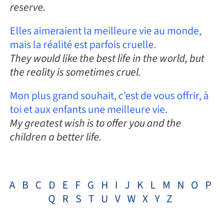
reserve.
Elles aimeraient la meilleure vie au monde,
mais la réalité est parfois cruelle.
They would like the best life in the world, but
the reality is sometimes cruel.
Mon plus grand souhait, c’est de vous offrir, à
toi et aux enfants une meilleure vie.
My greatest wish is to offer you and the
children a better life.
A
B
C
D
E
F
G
H
I
J
K
L
M
N
O
P
Q
R
S
T
U
V
W
X
Y
Z