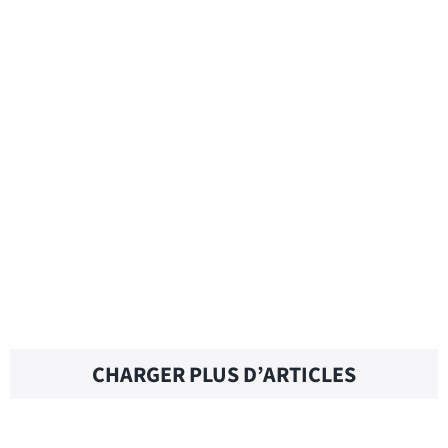
BUSINESS TRIP – Traduction française
BUSINESS IS BUSINESS – Traduction
française
BUSINESS ETHICS – Traduction française
CHARGER PLUS D’ARTICLES