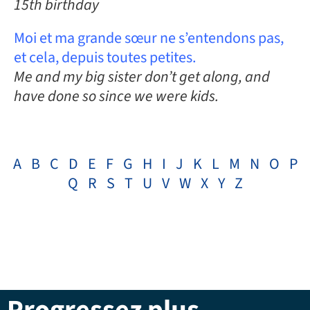
15th birthday
Moi et ma grande sœur ne s’entendons pas,
et cela, depuis toutes petites.
Me and my big sister don’t get along, and
have done so since we were kids.
A
B
C
D
E
F
G
H
I
J
K
L
M
N
O
P
Q
R
S
T
U
V
W
X
Y
Z