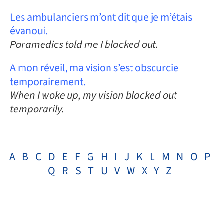
Les ambulanciers m’ont dit que je m’étais
évanoui.
Paramedics told me I blacked out.
A mon réveil, ma vision s’est obscurcie
temporairement.
When I woke up, my vision blacked out
temporarily.
A
B
C
D
E
F
G
H
I
J
K
L
M
N
O
P
Q
R
S
T
U
V
W
X
Y
Z