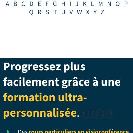
A
B
C
D
E
F
G
H
I
J
K
L
M
N
O
P
Q
R
S
T
U
V
W
X
Y
Z
Progressez plus
facilement grâce à une
formation ultra-
personnalisée
.
🇺🇸 🇬🇧
Des
cours particuliers en visioconférence