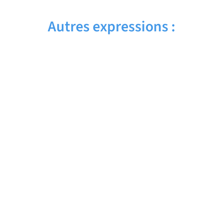
Autres expressions :
BY THE WAY – Traduction française
BY THE SEA – Traduction française
BY THE END OF THE DAY – Traduction
française