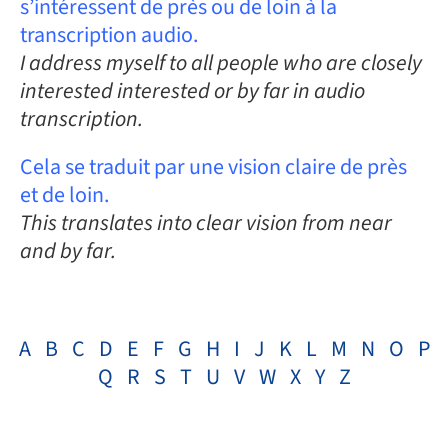
s’intéressent de près ou de loin à la
transcription audio.
I address myself to all people who are closely
interested interested or by far in audio
transcription.
Cela se traduit par une vision claire de près
et de loin.
This translates into clear vision from near
and by far.
A
B
C
D
E
F
G
H
I
J
K
L
M
N
O
P
Q
R
S
T
U
V
W
X
Y
Z