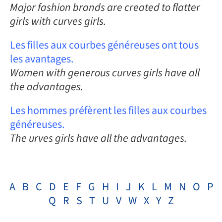
Major fashion brands are created to flatter
girls with curves girls.
Les filles aux courbes généreuses ont tous
les avantages.
Women with generous curves girls have all
the advantages.
Les hommes préfèrent les filles aux courbes
généreuses.
The urves girls have all the advantages.
A
B
C
D
E
F
G
H
I
J
K
L
M
N
O
P
Q
R
S
T
U
V
W
X
Y
Z