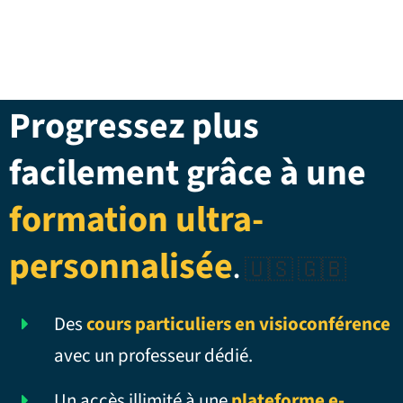
Progressez plus
facilement grâce à une
formation ultra-
personnalisée
.
🇺🇸 🇬🇧
Des
cours particuliers en visioconférence
avec un professeur dédié.
Un accès illimité à une
plateforme e-