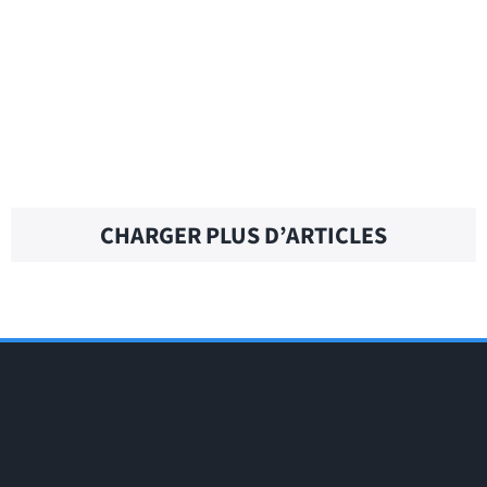
COMPLY WITH – Traduction française
COMPLAIN TO – Traduction française
CHARGER PLUS D’ARTICLES