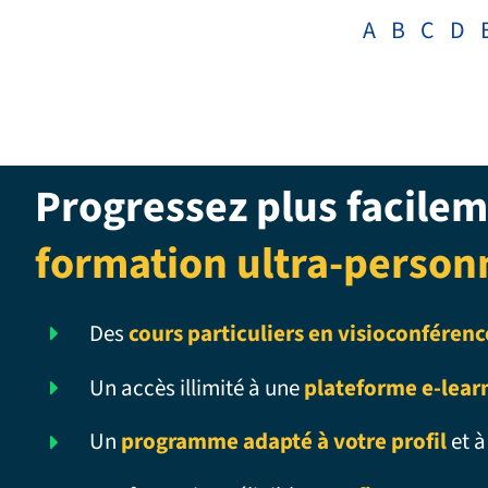
A
B
C
D
Progressez plus facilem
formation ultra-person
Des
cours particuliers en visioconférenc
Un accès illimité à une
plateforme e-lear
Un
programme adapté à votre profil
et à