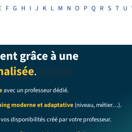
E
F
G
H
I
J
K
L
M
N
O
P
Q
R
S
T
U
ent grâce à une
nalisée
.
🇺🇸 🇬🇧
e
avec un professeur dédié.
ning moderne et adaptative
(niveau, métier…).
 vos disponibilités créé par votre professeur.