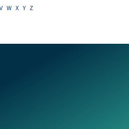
V
W
X
Y
Z