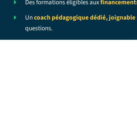
Des formations éligibles aux
financement
Un
coach pédagogique dédié, joignable 
questions.
CUTTING EDGE – Traduction française
CUTE COUPLE – Traduction française