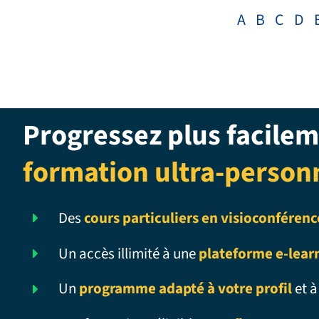
A
B
C
D
Progressez plus facilem
formation ultra-person
Des
cours particuliers en visioconférenc
Un accès illimité à une
plateforme e-lear
Un
programme adapté à votre profil
et à