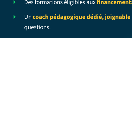
Des formations éligibles aux
financement
Un
coach pédagogique dédié, joignable 
questions.
CUTTING EDGE – Traduction française
CUTE COUPLE – Traduction française