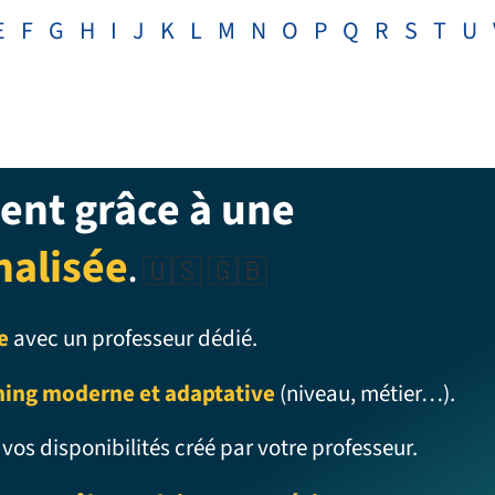
E
F
G
H
I
J
K
L
M
N
O
P
Q
R
S
T
U
ent grâce à une
nalisée
.
🇺🇸 🇬🇧
e
avec un professeur dédié.
ning moderne et adaptative
(niveau, métier…).
 vos disponibilités créé par votre professeur.