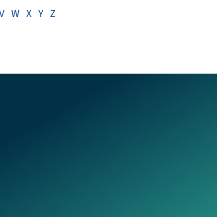
V
W
X
Y
Z