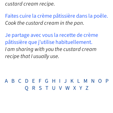
custard cream recipe.
Faites cuire la crème pâtissière dans la poêle.
Cook the custard cream in the pan.
Je partage avec vous la recette de crème
pâtissière que j’utilise habituellement.
I am sharing with you the custard cream
recipe that I usually use.
A
B
C
D
E
F
G
H
I
J
K
L
M
N
O
P
Q
R
S
T
U
V
W
X
Y
Z