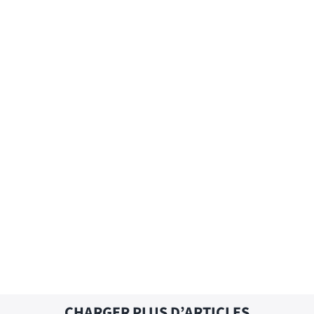
française
ATTEMPTED DELIVERY – Traduction
française
AT WORK – Traduction française
CHARGER PLUS D’ARTICLES