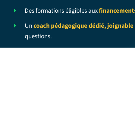
Des formations éligibles aux
financement
Un
coach pédagogique dédié, joignable 
questions.
AYE AYE – Traduction française