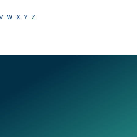
V
W
X
Y
Z