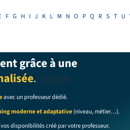
E
F
G
H
I
J
K
L
M
N
O
P
Q
R
S
T
U
ent grâce à une
nalisée
.
🇺🇸 🇬🇧
e
avec un professeur dédié.
ning moderne et adaptative
(niveau, métier…).
 vos disponibilités créé par votre professeur.