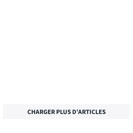
ATTACHED FILE – Traduction française
AT YOUR CONVENIENCE – Traduction
française
AT WORK – Traduction française
CHARGER PLUS D’ARTICLES