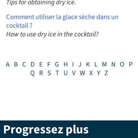
Tips for obtaining dry ice.
Comment utiliser la glace sèche dans un
cocktail ?
How to use dry ice in the cocktail?
A
B
C
D
E
F
G
H
I
J
K
L
M
N
O
P
Q
R
S
T
U
V
W
X
Y
Z
Progressez plus