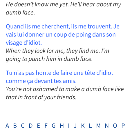
He doesn’t know me yet. He’ll hear about my
dumb face.
Quand ils me cherchent, ils me trouvent. Je
vais lui donner un coup de poing dans son
visage d’idiot.
When they look for me, they find me. I’m
going to punch him in dumb face.
Tu n’as pas honte de faire une tête d’idiot
comme ça devant tes amis.
You’re not ashamed to make a dumb face like
that in front of your friends.
A
B
C
D
E
F
G
H
I
J
K
L
M
N
O
P