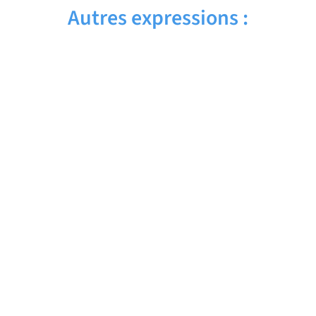
Autres expressions :
AYE AYE – Traduction française
AWARD WINNING – Traduction française
AW SHUCKS – Traduction française
AUXILIARY VERB – Traduction française