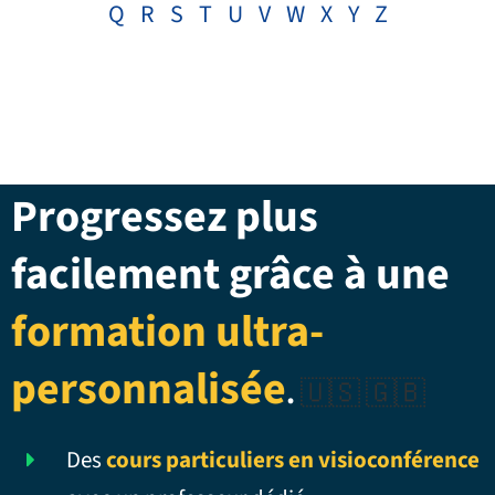
Q
R
S
T
U
V
W
X
Y
Z
Progressez plus
facilement grâce à une
formation ultra-
personnalisée
.
🇺🇸 🇬🇧
Des
cours particuliers en visioconférence