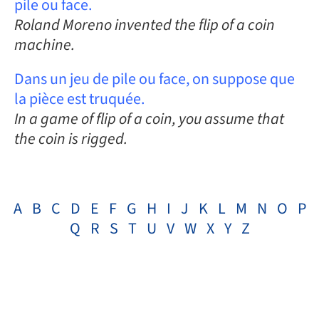
pile ou face.
Roland Moreno invented the flip of a coin
machine.
Dans un jeu de pile ou face, on suppose que
la pièce est truquée.
In a game of flip of a coin, you assume that
the coin is rigged.
A
B
C
D
E
F
G
H
I
J
K
L
M
N
O
P
Q
R
S
T
U
V
W
X
Y
Z