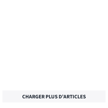
ALL-ROUNDER – Traduction française
ALL-PURPOSE FLOUR – Traduction
française
ALL-OUT – Traduction française
CHARGER PLUS D’ARTICLES