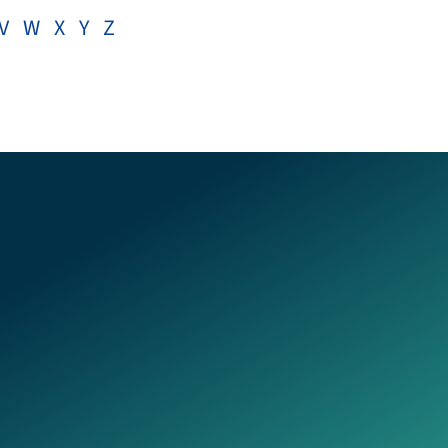
V
W
X
Y
Z