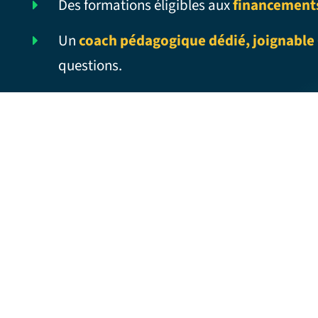
Des formations éligibles aux
financement
Un
coach pédagogique dédié, joignable 
questions.
AYE AYE – Traduction française