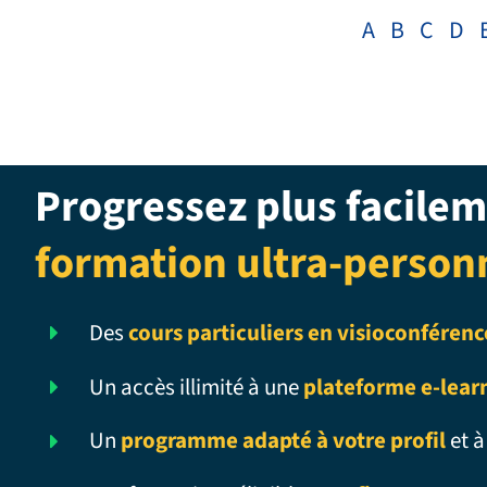
A
B
C
D
Progressez plus facilem
formation ultra-person
Des
cours particuliers en visioconférenc
Un accès illimité à une
plateforme e-lear
Un
programme adapté à votre profil
et à