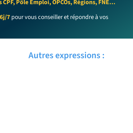
s CPF, Pôle Emploi, OPCOs, Régions, FNE…
6j/7
pour vous conseiller et répondre à vos
Autres expressions :
AWARD WINNING – Traduction
française