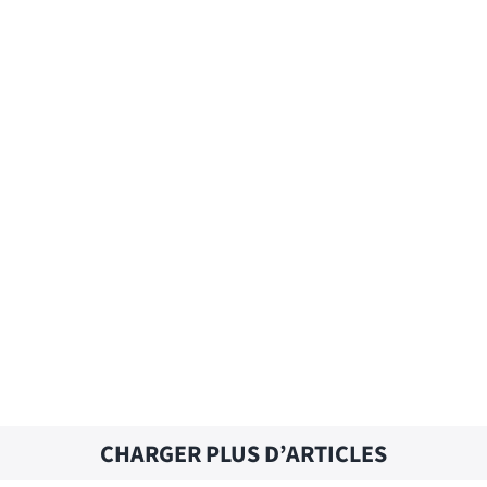
ATTEMPTED DELIVERY – Traduction
française
AT WORK – Traduction française
CHARGER PLUS D’ARTICLES