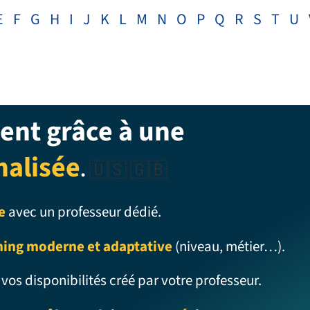
E
F
G
H
I
J
K
L
M
N
O
P
Q
R
S
T
U
ent grâce à une
nalisée
.
🇺🇸 🇬🇧
e
avec un professeur dédié.
ning moderne et adaptative
(niveau, métier…).
 vos disponibilités créé par votre professeur.