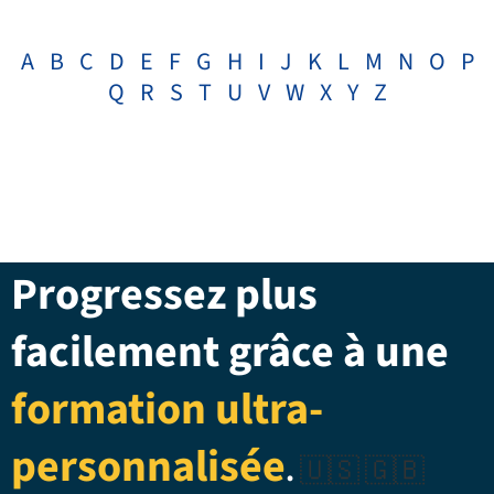
A
B
C
D
E
F
G
H
I
J
K
L
M
N
O
P
Q
R
S
T
U
V
W
X
Y
Z
Progressez plus
facilement grâce à une
formation ultra-
personnalisée
.
🇺🇸 🇬🇧