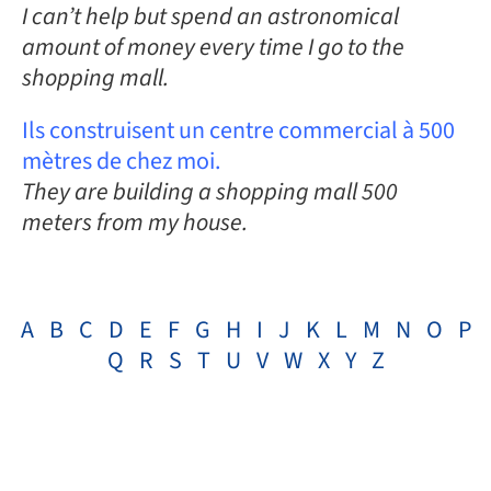
I can’t help but spend an astronomical
amount of money every time I go to the
shopping mall.
Ils construisent un centre commercial à 500
mètres de chez moi.
They are building a shopping mall 500
meters from my house.
A
B
C
D
E
F
G
H
I
J
K
L
M
N
O
P
Q
R
S
T
U
V
W
X
Y
Z