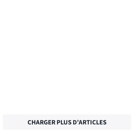
ALL-ROUNDER – Traduction française
ALL-PURPOSE FLOUR – Traduction
française
ALL-OUT – Traduction française
CHARGER PLUS D’ARTICLES