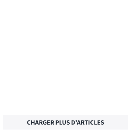
WORTH IT – Traduction française
WORK IN PROGRESS – Traduction
française
WINDING UP – Traduction française
CHARGER PLUS D’ARTICLES