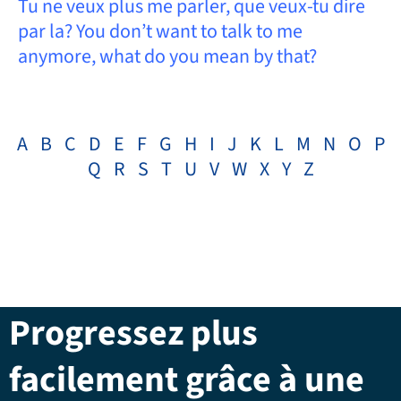
Tu ne veux plus me parler, que veux-tu dire
par la? You don’t want to talk to me
anymore, what do you mean by that?
A
B
C
D
E
F
G
H
I
J
K
L
M
N
O
P
Q
R
S
T
U
V
W
X
Y
Z
Progressez plus
facilement grâce à une