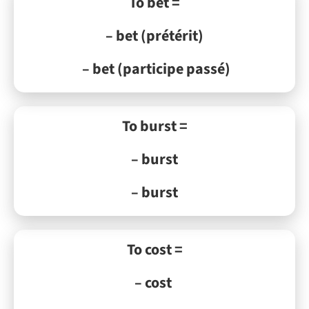
To bet =
– bet (prétérit)
– bet (participe passé)
To burst =
– burst
– burst
To cost =
– cost