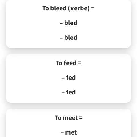
To bleed (verbe) =
– bled
– bled
To feed =
– fed
– fed
To meet =
– met