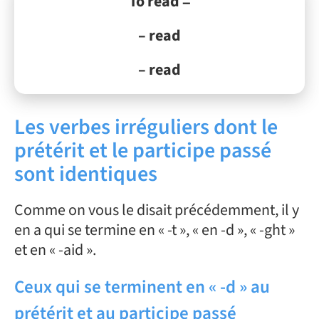
To read =
– read
– read
Les verbes irréguliers dont le
prétérit et le participe passé
sont identiques
Comme on vous le disait précédemment, il y
en a qui se termine en « -t », « en -d », « -ght »
et en « -aid ».
Ceux qui se terminent en « -d » au
prétérit et au participe passé