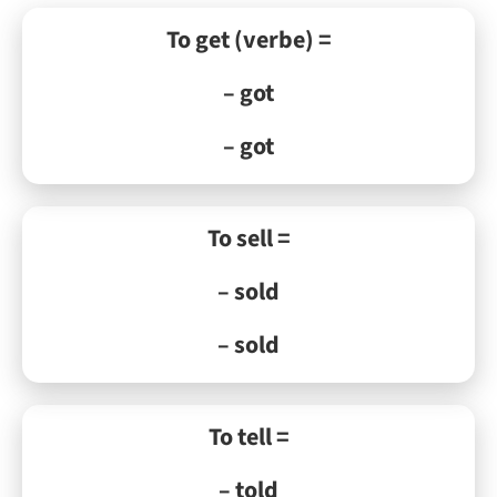
To get (verbe) =
– got
– got
To sell =
– sold
– sold
To tell =
– told