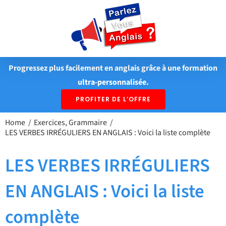
Passer
au
contenu
Progressez plus facilement en anglais grâce à une formation
ultra-personnalisée.
PROFITER DE L’OFFRE
Home
Exercices
Grammaire
LES VERBES IRRÉGULIERS EN ANGLAIS : Voici la liste complète
LES VERBES IRRÉGULIERS
EN ANGLAIS : Voici la liste
complète