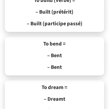
To build (verbe) =
– Built (prétérit)
– Built (participe passé)
To bend =
– Bent
– Bent
To dream =
– Dreamt