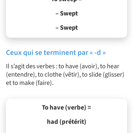
– Swept
– Swept
Ceux qui se terminent par « -d »
Il s’agit des verbes : to have (avoir), to hear
(entendre), to clothe (vêtir), to slide (glisser)
et to make (faire).
To have (verbe) =
had (prétérit)