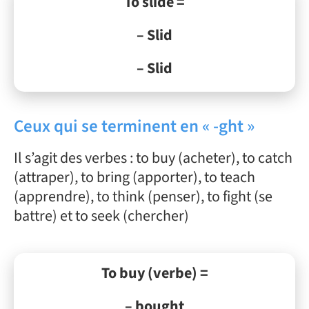
To slide =
– Slid
– Slid
Ceux qui se terminent en « -ght »
Il s’agit des verbes : to buy (acheter), to catch
(attraper), to bring (apporter), to teach
(apprendre), to think (penser), to fight (se
battre) et to seek (chercher)
To buy (verbe) =
– bought