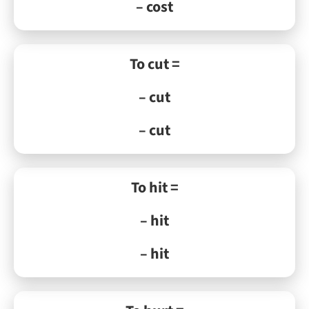
– cost
To cut =
– cut
– cut
To hit =
– hit
– hit