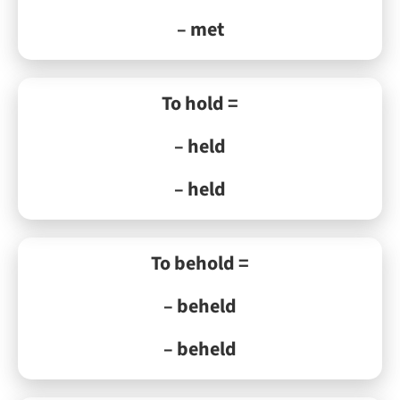
– met
To hold =
– held
– held
To behold =
– beheld
– beheld