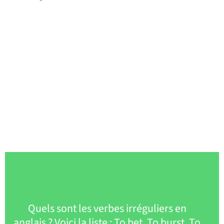
Quels sont les verbes irréguliers en
anglais ? Voici la liste : To bet, To burst, To