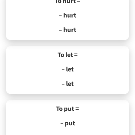
To hurt =
– hurt
– hurt
To let =
– let
– let
To put =
– put