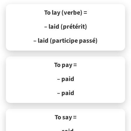
To lay (verbe) =
– laid (prétérit)
– laid (participe passé)
To pay =
– paid
– paid
To say =