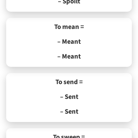
– Spoilt
To mean =
– Meant
– Meant
To send =
– Sent
– Sent
To sweep =