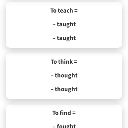
To teach =
– taught
– taught
To think =
– thought
– thought
To find =
– fought