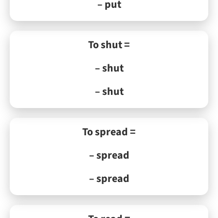
– put
To shut =
– shut
– shut
To spread =
– spread
– spread