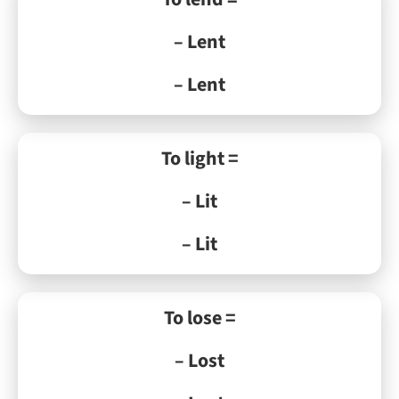
– Lent
– Lent
To light =
– Lit
– Lit
To lose =
– Lost