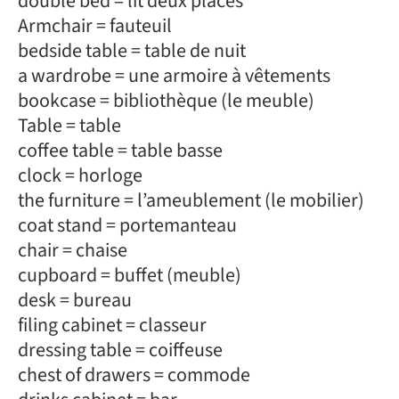
double bed = lit deux places
Armchair = fauteuil
bedside table = table de nuit
a wardrobe = une armoire à vêtements
bookcase = bibliothèque (le meuble)
Table = table
coffee table = table basse
clock = horloge
the furniture = l’ameublement (le mobilier)
coat stand = portemanteau
chair = chaise
cupboard = buffet (meuble)
desk = bureau
filing cabinet = classeur
dressing table = coiffeuse
chest of drawers = commode