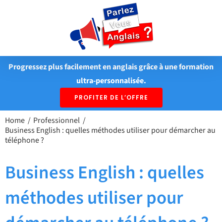
Passer
au
contenu
Progressez plus facilement en anglais grâce à une formation
ultra-personnalisée.
PROFITER DE L’OFFRE
Home
Professionnel
Business English : quelles méthodes utiliser pour démarcher au
téléphone ?
Business English : quelles
méthodes utiliser pour