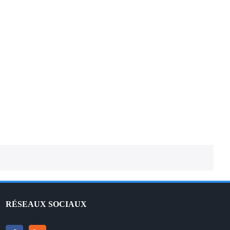
CHECKS AND BALANCES – Traduction
française
CHECK OK – Traduction française
RÉSEAUX SOCIAUX