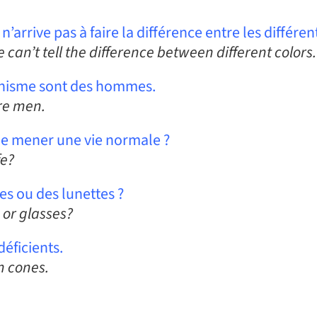
l n’arrive pas à faire la différence entre les différe
e can’t tell the difference between different colors.
tonisme sont des hommes.
are men.
de mener une vie normale ?
fe?
es ou des lunettes ?
 or glasses?
éficients.
n cones.