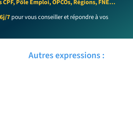
s CPF, Pôle Emploi, OPCOs, Régions, FNE…
6j/7
pour vous conseiller et répondre à vos
Autres expressions :
CHICKEN THIGHS – Traduction
française