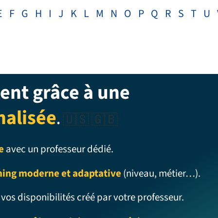
E
F
G
H
I
J
K
L
M
N
O
P
Q
R
S
T
U
ent grâce à une
nalisée
.
🇺🇸 🇬🇧
e
avec un professeur dédié.
ning moderne et adaptative
(niveau, métier…).
 vos disponibilités créé par votre professeur.