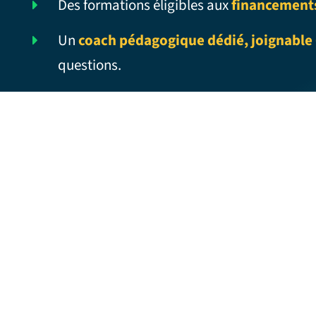
Des formations éligibles aux
financement
Un
coach pédagogique dédié, joignable 
questions.
CHIEF EXECUTIVE OFFICER – Traduction
française