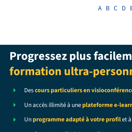
A
B
C
D
Progressez plus facilem
formation ultra-person
Des
cours particuliers en visioconférenc
Un accès illimité à une
plateforme e-lear
Un
programme adapté à votre profil
et à