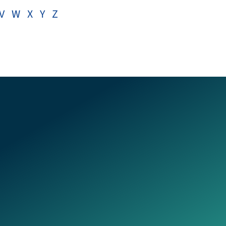
V
W
X
Y
Z