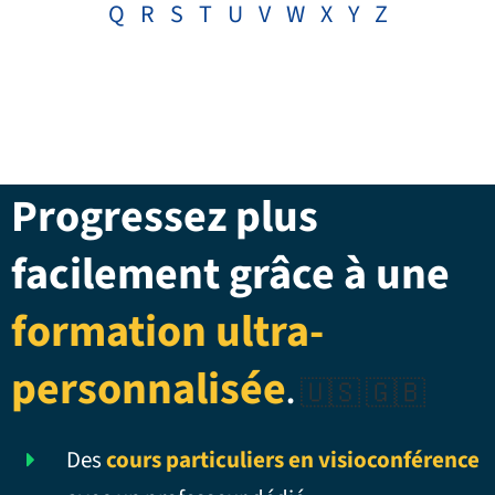
Q
R
S
T
U
V
W
X
Y
Z
Progressez plus
facilement grâce à une
formation ultra-
personnalisée
.
🇺🇸 🇬🇧
Des
cours particuliers en visioconférence