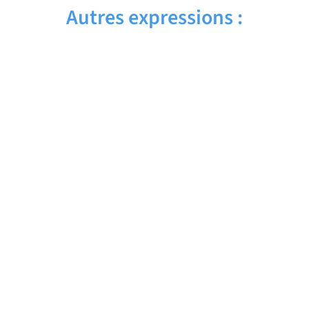
Autres expressions :
CLUB BAG – Traduction française
CLOUDY SKY – Traduction française
CLOUDED LEOPARD – Traduction française
CLOTHING STORE – Traduction française