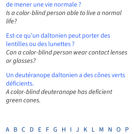
de mener une vie normale ?
Is a color-blind person able to live a normal
life?
Est-ce qu’un daltonien peut porter des
lentilles ou des lunettes ?
Can a color-blind person wear contact lenses
or glasses?
Un deutéranope daltonien a des cônes verts
déficients.
A color-blind deuteranope has deficient
green cones.
A
B
C
D
E
F
G
H
I
J
K
L
M
N
O
P