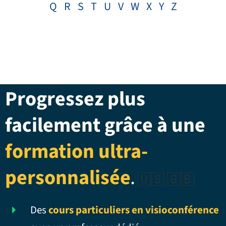
Q
R
S
T
U
V
W
X
Y
Z
Progressez plus
facilement grâce à une
formation ultra-
personnalisée
.
🇺🇸 🇬🇧
Des
cours particuliers en visioconférence