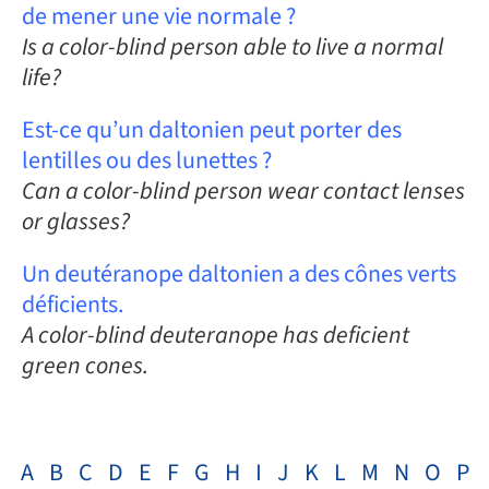
de mener une vie normale ?
Is a color-blind person able to live a normal
life?
Est-ce qu’un daltonien peut porter des
lentilles ou des lunettes ?
Can a color-blind person wear contact lenses
or glasses?
Un deutéranope daltonien a des cônes verts
déficients.
A color-blind deuteranope has deficient
green cones.
A
B
C
D
E
F
G
H
I
J
K
L
M
N
O
P