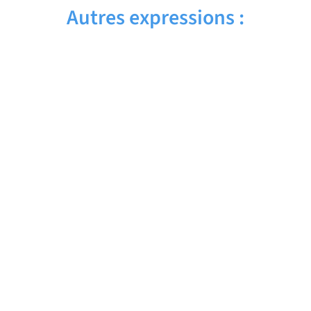
Autres expressions :
CAN’T BREATHE – Traduction française
CAN YOU STEP ASIDE – Traduction
française
CAN YOU SPEAK ENGLISH – Traduction
française