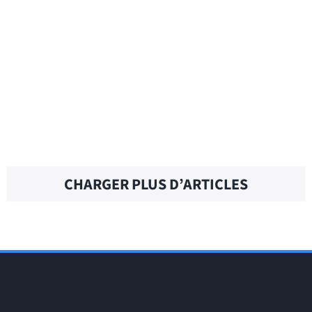
AT YOUR CONVENIENCE – Traduction
française
AT WORK – Traduction française
CHARGER PLUS D’ARTICLES