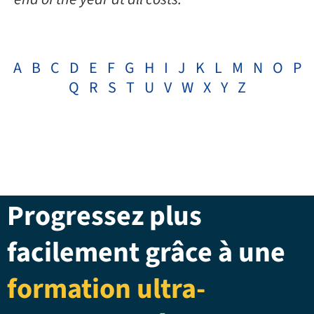
A
B
C
D
E
F
G
H
I
J
K
L
M
N
O
P
Q
R
S
T
U
V
W
X
Y
Z
Progressez plus
facilement grâce à une
formation ultra-