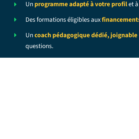
Un
programme adapté à votre profil
et à
Des formations éligibles aux
financement
Un
coach pédagogique dédié, joignable 
questions.
ALL-NIGHTER – Traduction française
ALL THE WAY UP – Traduction française