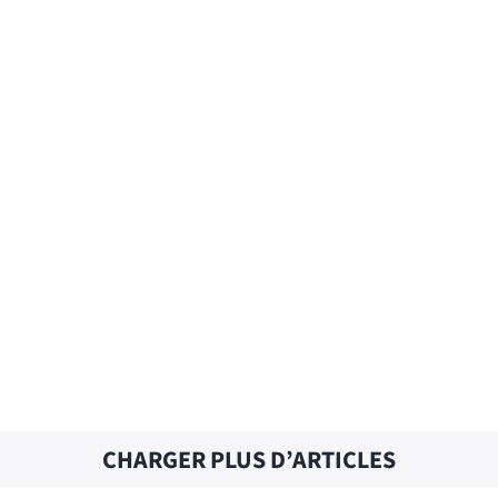
ALL IN – Traduction française
ALL HAIL THE KING – Traduction
française
CHARGER PLUS D’ARTICLES