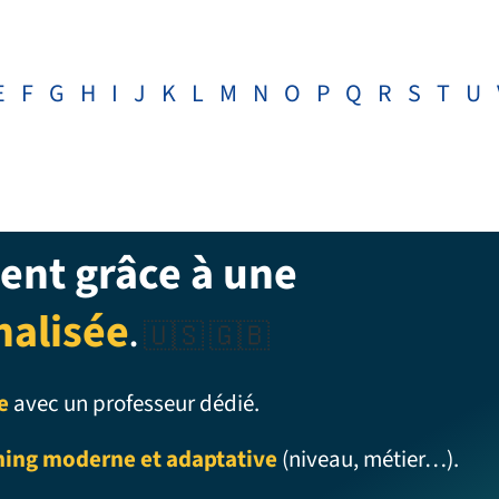
E
F
G
H
I
J
K
L
M
N
O
P
Q
R
S
T
U
ent grâce à une
nalisée
.
🇺🇸 🇬🇧
e
avec un professeur dédié.
ning moderne et adaptative
(niveau, métier…).