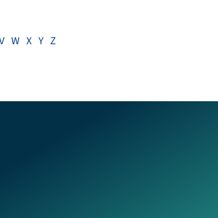
V
W
X
Y
Z