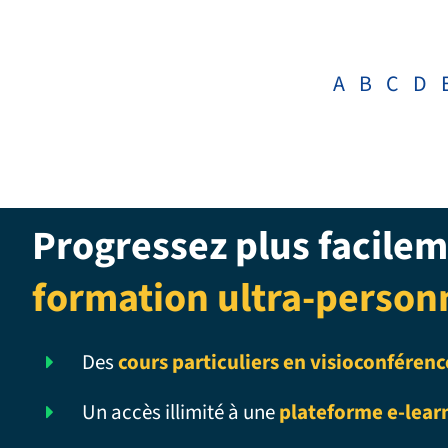
A
B
C
D
Progressez plus facilem
formation ultra-person
Des
cours particuliers en visioconférenc
Un accès illimité à une
plateforme e-lear