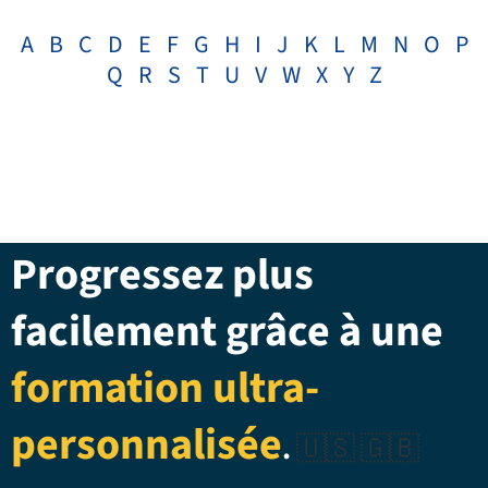
A
B
C
D
E
F
G
H
I
J
K
L
M
N
O
P
Q
R
S
T
U
V
W
X
Y
Z
Progressez plus
facilement grâce à une
formation ultra-
personnalisée
.
🇺🇸 🇬🇧