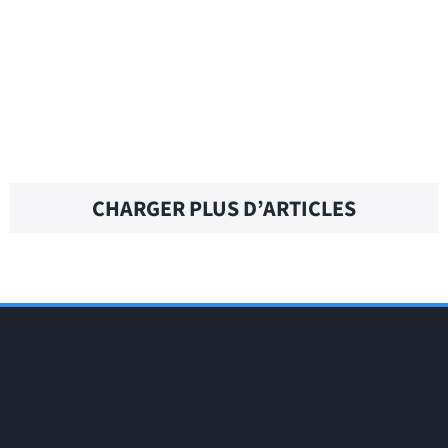
EVERYTHING WILL BE OKAY – Traduction
française
CHARGER PLUS D’ARTICLES