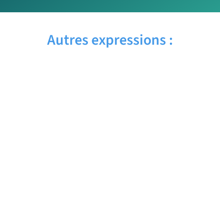
Autres expressions :
EYES WIDE SHUT – Traduction française
EYEBROW WAX – Traduction française
EYE TEST – Traduction française