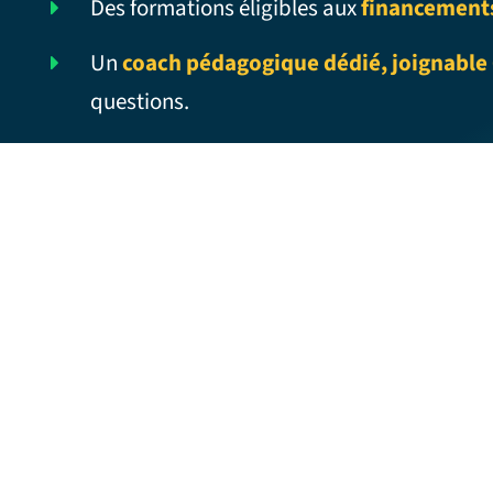
Des formations éligibles aux
financement
Un
coach pédagogique dédié, joignable 
questions.
EYES WIDE SHUT – Traduction française
EYE STRAIN – Traduction française