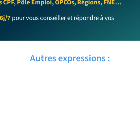
s CPF, Pôle Emploi, OPCOs, Régions, FNE…
6j/7
pour vous conseiller et répondre à vos
Autres expressions :
EYEBROW WAX – Traduction française
EYE ROLL – Traduction française