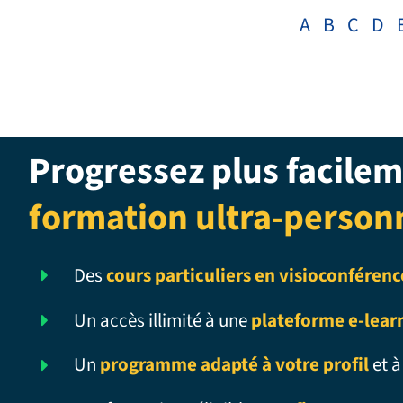
A
B
C
D
Progressez plus facilem
formation ultra-person
Des
cours particuliers en visioconférenc
Un accès illimité à une
plateforme e-lear
Un
programme adapté à votre profil
et à