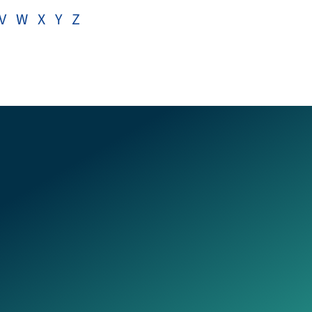
V
W
X
Y
Z