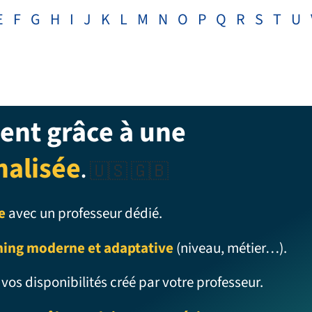
E
F
G
H
I
J
K
L
M
N
O
P
Q
R
S
T
U
ent grâce à une
nalisée
.
🇺🇸 🇬🇧
e
avec un professeur dédié.
ning moderne et adaptative
(niveau, métier…).
 vos disponibilités créé par votre professeur.