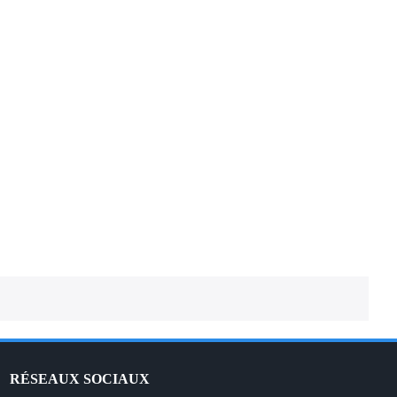
EXCEL SPREADSHEET – Traduction
française
RÉSEAUX SOCIAUX