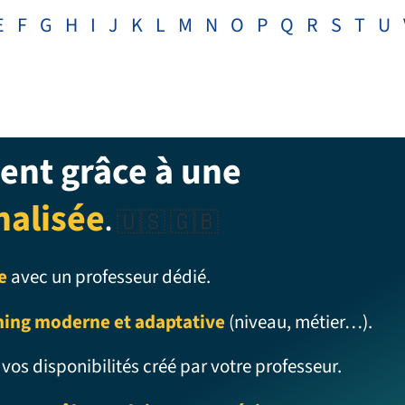
E
F
G
H
I
J
K
L
M
N
O
P
Q
R
S
T
U
ent grâce à une
nalisée
.
🇺🇸 🇬🇧
e
avec un professeur dédié.
ning moderne et adaptative
(niveau, métier…).
 vos disponibilités créé par votre professeur.