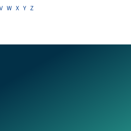
V
W
X
Y
Z