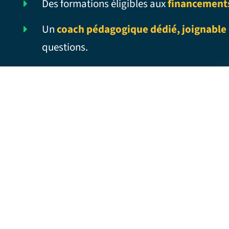
Des formations éligibles aux
financement
Un
coach pédagogique dédié, joignable 
questions.
EYES WIDE SHUT – Traduction française
EYE STRAIN – Traduction française