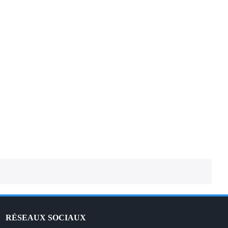
EXCEL SPREADSHEET – Traduction
française
RÉSEAUX SOCIAUX