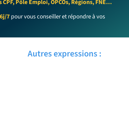
s CPF, Pôle Emploi, OPCOs, Régions, FNE…
6j/7
pour vous conseiller et répondre à vos
Autres expressions :
EYEBROW WAX – Traduction française
EYE ROLL – Traduction française