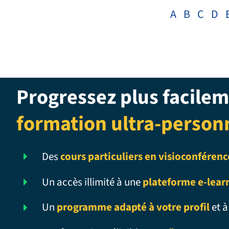
A
B
C
D
Progressez plus facilem
formation ultra-person
Des
cours particuliers en visioconférenc
Un accès illimité à une
plateforme e-lear
Un
programme adapté à votre profil
et à