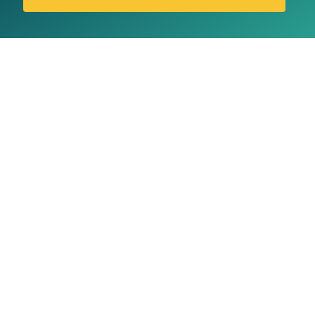
NIGHT SHIFT – Traduction française
NO PAIN NO GAIN – Traduction
française
NEW YEAR’S EVE – Traduction française