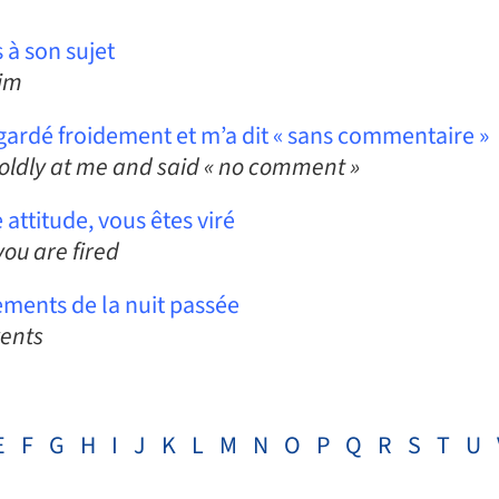
 à son sujet
im
regardé froidement et m’a dit « sans commentaire »
d coldly at me and said « no comment »
ttitude, vous êtes viré
ou are fired
ements de la nuit passée
vents
E
F
G
H
I
J
K
L
M
N
O
P
Q
R
S
T
U