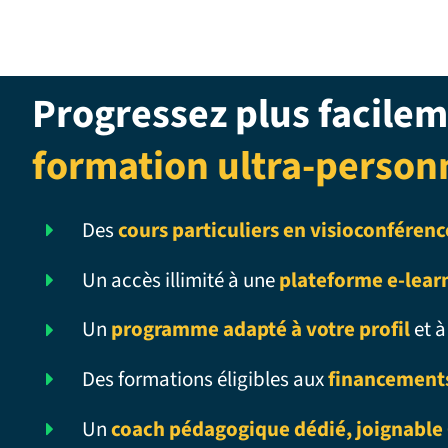
Progressez plus facilem
formation ultra-person
Des
cours particuliers en visioconférenc
Un accès illimité à une
plateforme e-lear
Un
programme adapté à votre profil
et à
Des formations éligibles aux
financement
Un
coach pédagogique dédié, joignable 