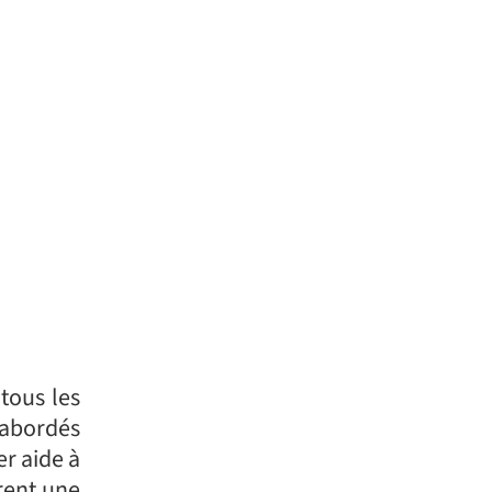
tous les
s abordés
er aide à
rent une