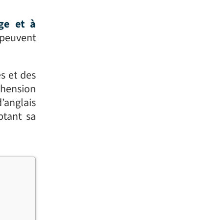
age et à
 peuvent
s et des
éhension
’anglais
ptant sa