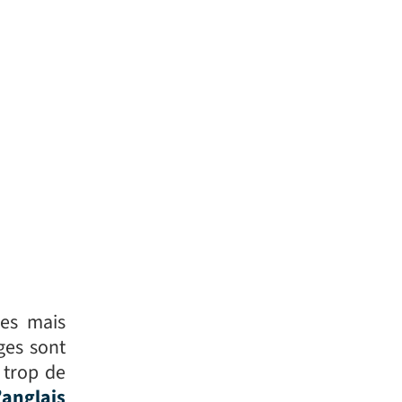
les mais
nges sont
 trop de
’anglais