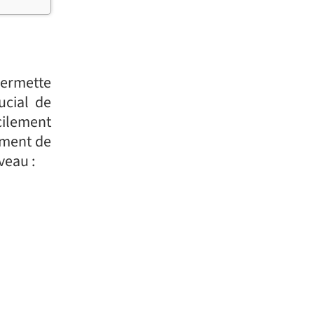
permette
ucial de
cilement
mment de
veau :