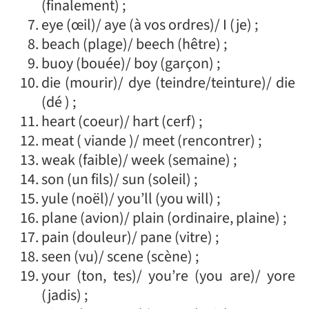
(finalement) ;
eye (œil)/ aye (à vos ordres)/ I (je) ;
beach (plage)/ beech (hêtre) ;
buoy (bouée)/ boy (garçon) ;
die (mourir)/ dye (teindre/teinture)/ die
(dé ) ;
heart (coeur)/ hart (cerf) ;
meat ( viande )/ meet (rencontrer) ;
weak (faible)/ week (semaine) ;
son (un fils)/ sun (soleil) ;
yule (noël)/ you’ll (you will) ;
plane (avion)/ plain (ordinaire, plaine) ;
pain (douleur)/ pane (vitre) ;
seen (vu)/ scene (scène) ;
your (ton, tes)/ you’re (you are)/ yore
(jadis) ;