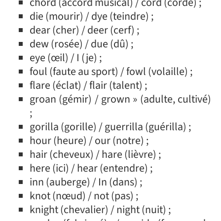
chord (accord musical) / cord (corde) ;
die (mourir) / dye (teindre) ;
dear (cher) / deer (cerf) ;
dew (rosée) / due (dû) ;
eye (œil) / I (je) ;
foul (faute au sport) / fowl (volaille) ;
flare (éclat) / flair (talent) ;
groan (gémir) / grown » (adulte, cultivé)
;
gorilla (gorille) / guerrilla (guérilla) ;
hour (heure) / our (notre) ;
hair (cheveux) / hare (lièvre) ;
here (ici) / hear (entendre) ;
inn (auberge) / In (dans) ;
knot (nœud) / not (pas) ;
knight (chevalier) / night (nuit) ;