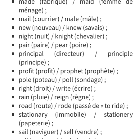
made (fabriqué) / maid (femme de
ménage) ;
mail (courrier) / male (mâle) ;
new (nouveau) / knew (savais) ;
night (nuit) / knight (chevalier) ;
pair (paire) / pear (poire) ;
principal (directeur) / principle
(principe) ;
profit (profit) / prophet (prophète) ;
pole (poteau) / poll (sondage) ;
right (droit) / write (écrire) ;
rain (pluie) / reign (règne) ;
road (route) / rode (passé de « to ride) ;
stationary (immobile) / stationery
(papeterie) ;
sail (naviguer) / sell (vendre) ;