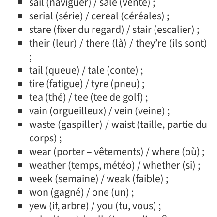
sail (naviguer) / sale (vente) ;
serial (série) / cereal (céréales) ;
stare (fixer du regard) / stair (escalier) ;
their (leur) / there (là) / they’re (ils sont)
;
tail (queue) / tale (conte) ;
tire (fatigue) / tyre (pneu) ;
tea (thé) / tee (tee de golf) ;
vain (orgueilleux) / vein (veine) ;
waste (gaspiller) / waist (taille, partie du
corps) ;
wear (porter – vêtements) / where (où) ;
weather (temps, météo) / whether (si) ;
week (semaine) / weak (faible) ;
won (gagné) / one (un) ;
yew (if, arbre) / you (tu, vous) ;