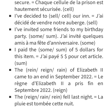
secure. = Chaque cellule de la prison est
hautement sécurisée. (cell)
I’ve decided to (sell/ cell) our inn. = J’ai
décidé de vendre notre auberge. (sell)
I’ve invited some friends to my birthday
party. (some/ sum). J’ai invité quelques
amis à ma fête d’anniversaire. (some)
I paid the (some/ sum) of 5 dollars for
this item. = J’ai payé 5 $ pour cet article.
(sum)
The (rein/ reign/ rain) of Elizabeth II
came to an end in September 2022. = Le
règne d’Elizabeth II a pris fin en
Septembre 2022. (reign)
The (reign/ rain/ rein) fell last night. = La
pluie est tombée cette nuit.