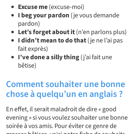
Excuse me
(excuse-moi)
I beg your pardon
(je vous demande
pardon)
Let’s forget about it
(n’en parlons plus)
I didn’t mean to do that
(je ne l’ai pas
fait exprès)
I’ve done a silly thing
(j’ai fait une
bêtise)
Comment souhaiter une bonne
chose à quelqu’un en anglais ?
En effet, il serait maladroit de dire « good
evening » si vous voulez souhaiter une bonne
soirée à vos amis. Pour éviter ce genre de