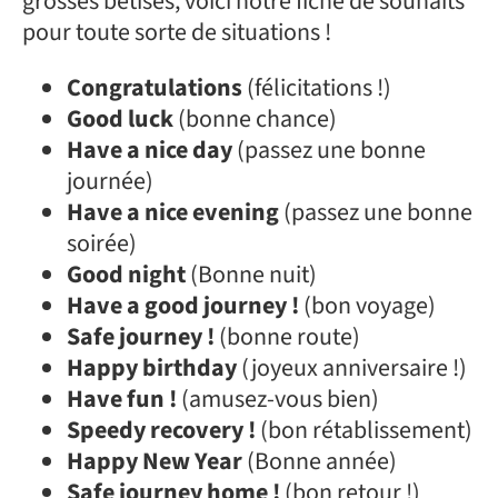
grosses bêtises, voici notre fiche de souhaits
pour toute sorte de situations !
Congratulations
(félicitations !)
Good luck
(bonne chance)
Have a nice day
(passez une bonne
journée)
Have a nice evening
(passez une bonne
soirée)
Good night
(Bonne nuit)
Have a good journey !
(bon voyage)
Safe journey !
(bonne route)
Happy birthday
(joyeux anniversaire !)
Have fun !
(amusez-vous bien)
Speedy recovery !
(bon rétablissement)
Happy New Year
(Bonne année)
Safe journey home !
(bon retour !)