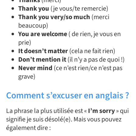
Thank you
(je vous/te remercie)
Thank you very/so much
(merci
beaucoup)
You are welcome
( de rien, je vous en
prie)
It doesn’t matter
(cela ne fait rien)
Don’t mention it
(il n’y a pas de quoi !)
Never mind
(ce n’est rien/ce n’est pas
grave)
Comment s’excuser en anglais ?
La phrase la plus utilisée est «
I’m sorry
» qui
signifie je suis désolé(e). Mais vous pouvez
également dire :