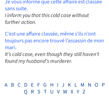
Je vous informe que cette affaire est classée
sans suite.
I inform you that this cold case without
further action.
C’est une affaire classée, même s’ils n’ont
toujours pas encore trouvé l’assassin de mon
mari.
It’s cold case, even though they still haven’t
found my husband’s murderer.
A
B
C
D
E
F
G
H
I
J
K
L
M
N
O
P
Q
R
S
T
U
V
W
X
Y
Z