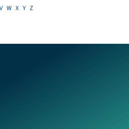
V
W
X
Y
Z