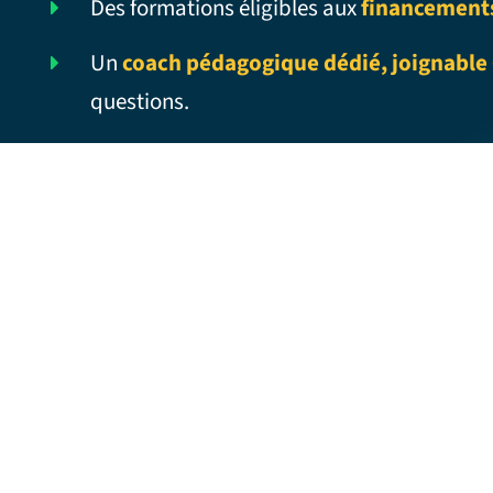
Des formations éligibles aux
financement
Un
coach pédagogique dédié, joignable 
questions.
CUTTING EDGE – Traduction française
CUTE COUPLE – Traduction française