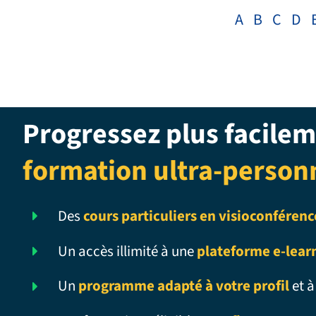
A
B
C
D
Progressez plus facilem
formation ultra-person
Des
cours particuliers en visioconférenc
Un accès illimité à une
plateforme e-lear
Un
programme adapté à votre profil
et à