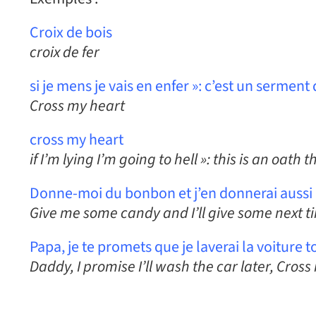
Croix de bois
croix de fer
si je mens je vais en enfer »: c’est un serment 
Cross my heart
cross my heart
if I’m lying I’m going to hell »: this is an oath
Donne-moi du bonbon et j’en donnerai aussi la p
Give me some candy and I’ll give some next time
Papa, je te promets que je laverai la voiture to
Daddy, I promise I’ll wash the car later, Cross 