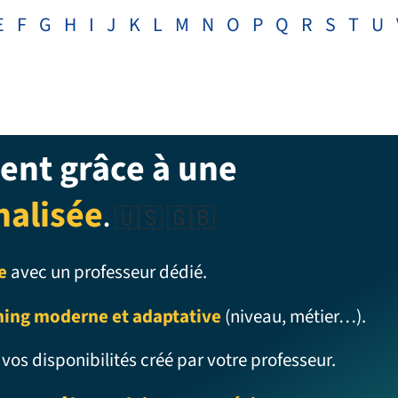
E
F
G
H
I
J
K
L
M
N
O
P
Q
R
S
T
U
ent grâce à une
nalisée
.
🇺🇸 🇬🇧
e
avec un professeur dédié.
ning moderne et adaptative
(niveau, métier…).
 vos disponibilités créé par votre professeur.