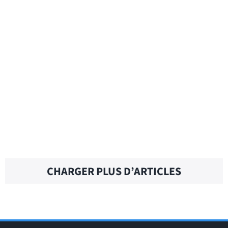
GROSS WEIGHT – Traduction française
GROSS SALARY – Traduction française
GROSS PROFIT – Traduction française
CHARGER PLUS D’ARTICLES