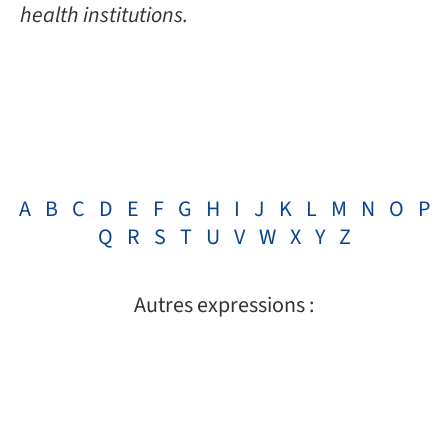
health institutions.
A
B
C
D
E
F
G
H
I
J
K
L
M
N
O
P
Q
R
S
T
U
V
W
X
Y
Z
Autres expressions :
GUT FEELING – Traduction française
EN SAVOIR PLUS