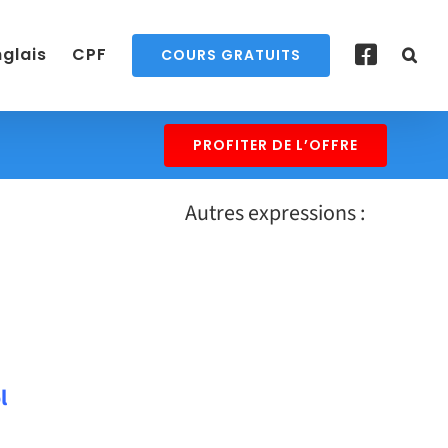
nglais
CPF
COURS GRATUITS
PROFITER DE L’OFFRE
Autres expressions :
GUT FEELING – Traduction
française
EN SAVOIR PLUS
l