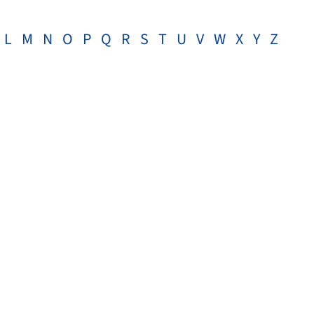
L
M
N
O
P
Q
R
S
T
U
V
W
X
Y
Z