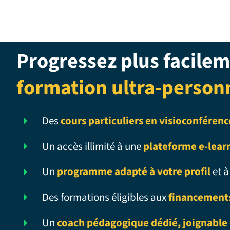
Progressez plus facilem
formation ultra-person
Des
cours particuliers en visioconférenc
Un accès illimité à une
plateforme e-lear
Un
programme adapté à votre profil
et à
Des formations éligibles aux
financement
Un
coach pédagogique dédié, joignable 