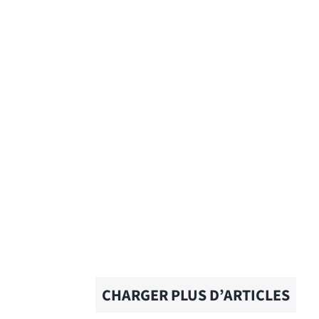
GUESS WHO – Traduction
française
EN SAVOIR PLUS
CHARGER PLUS D’ARTICLES